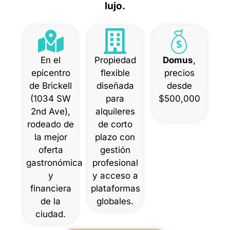
lujo.
En el
Propiedad
Domus
,
epicentro
flexible
precios
de Brickell
diseñada
desde
(1034 SW
para
$500,000
2nd Ave),
alquileres
rodeado de
de corto
la mejor
plazo con
oferta
gestión
gastronómica
profesional
y
y acceso a
financiera
plataformas
de la
globales.
ciudad.