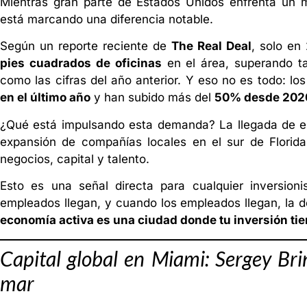
Mientras gran parte de Estados Unidos enfrenta un m
está marcando una diferencia notable.
Según un reporte reciente de
The Real Deal
, solo en
pies cuadrados de oficinas
en el área, superando ta
como las cifras del año anterior. Y eso no es todo: lo
en el último año
y han subido más del
50% desde 202
¿Qué está impulsando esta demanda? La llegada de em
expansión de compañías locales en el sur de Florid
negocios, capital y talento.
Esto es una señal directa para cualquier inversioni
empleados llegan, y cuando los empleados llegan, la
economía activa es una ciudad donde tu inversión tie
Capital global en Miami: Sergey Bri
mar