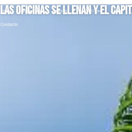
 las Oficinas se Llenan y el Cap
Inicio
Proyectos
Sobre mi
Mi libro
Blog
Contacto